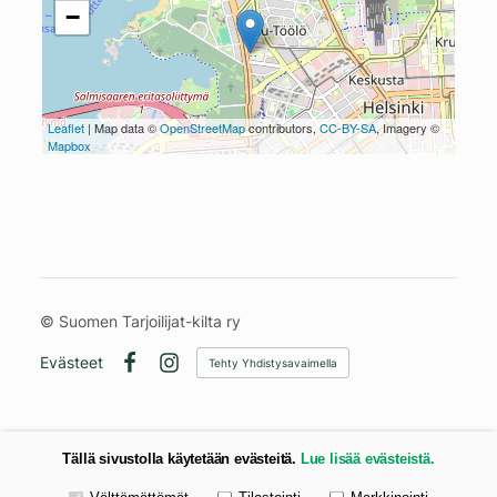
−
Leaflet
| Map data ©
OpenStreetMap
contributors,
CC-BY-SA
, Imagery ©
Mapbox
©
Suomen Tarjoilijat-kilta ry
Evästeet
Tehty Yhdistysavaimella
Facebook
Instagram
Tällä sivustolla käytetään evästeitä.
Lue lisää evästeistä.
Valitse käytettävät evästeet