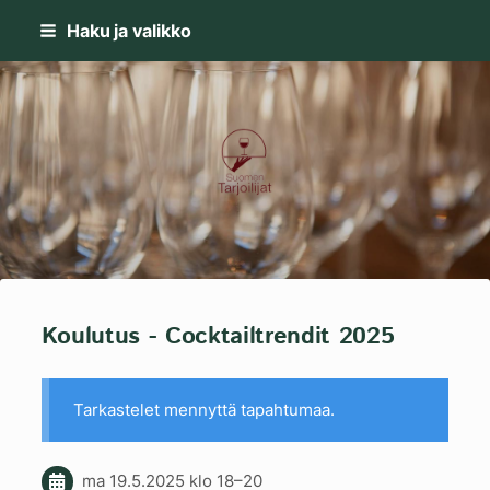
Siirry
Haku ja valikko
sivun
sisältöön
Suomen Tarjoilijat-kilta ry
Koulutus - Cocktailtrendit 2025
Tarkastelet mennyttä tapahtumaa.
ma 19.5.2025
klo 18
–
20