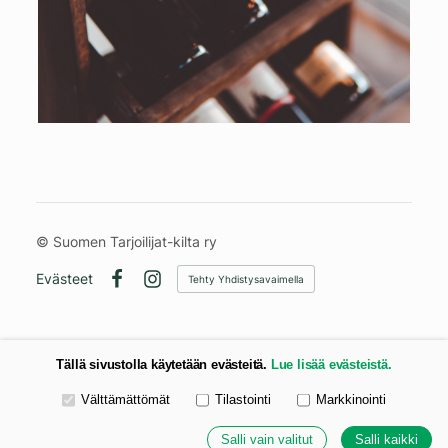
©
Suomen Tarjoilijat-kilta ry
Evästeet
Tehty Yhdistysavaimella
Facebook
Instagram
Tällä sivustolla käytetään evästeitä.
Lue lisää evästeistä.
Valitse käytettävät evästeet
Välttämättömät
Tilastointi
Markkinointi
Salli vain valitut
Salli kaikki