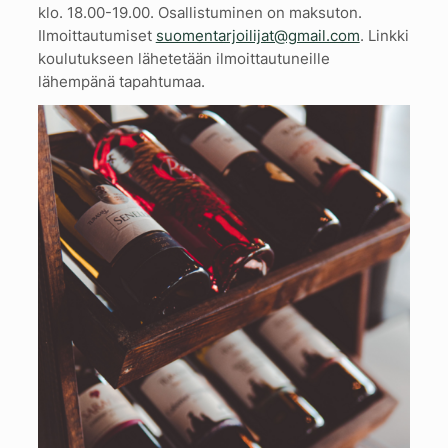
klo. 18.00-19.00. Osallistuminen on maksuton.
Ilmoittautumiset
suomentarjoilijat@gmail.com
. Linkki
koulutukseen lähetetään ilmoittautuneille
lähempänä tapahtumaa.