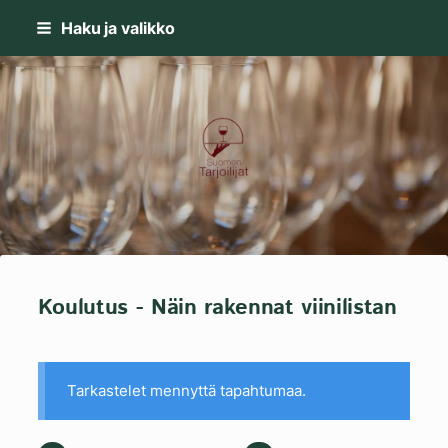
Siirry
Haku ja valikko
sivun
sisältöön
Suomen Tarjoilijat-kilta ry
Koulutus - Näin rakennat viinilistan
Tarkastelet mennyttä tapahtumaa.