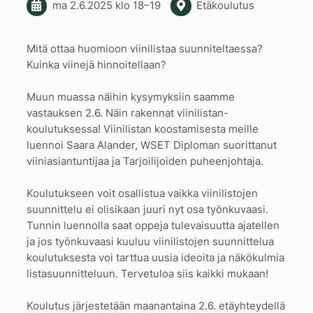
ma 2.6.2025
klo 18
–
19
Etäkoulutus
Mitä ottaa huomioon viinilistaa suunniteltaessa?
Kuinka viinejä hinnoitellaan?
Muun muassa näihin kysymyksiin saamme
vastauksen 2.6. Näin rakennat viinilistan-
koulutuksessa! Viinilistan koostamisesta meille
luennoi Saara Alander, WSET Diploman suorittanut
viiniasiantuntijaa ja Tarjoilijoiden puheenjohtaja.
Koulutukseen voit osallistua vaikka viinilistojen
suunnittelu ei olisikaan juuri nyt osa työnkuvaasi.
Tunnin luennolla saat oppeja tulevaisuutta ajatellen
ja jos työnkuvaasi kuuluu viinilistojen suunnittelua
koulutuksesta voi tarttua uusia ideoita ja näkökulmia
listasuunnitteluun. Tervetuloa siis kaikki mukaan!
Koulutus järjestetään maanantaina 2.6. etäyhteydellä