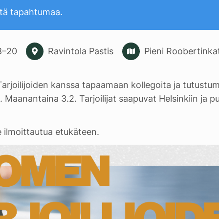
tä tapahtumaa.
8
–
20
Ravintola Pastis
Pieni Roobertinka
n Tarjoilijoiden kanssa tapaamaan kollegoita ja tutus
. Maanantaina 3.2. Tarjoilijat saapuvat Helsinkiin ja pu
 ilmoittautua etukäteen.