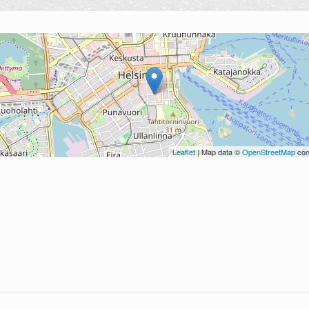
Leaflet
| Map data ©
OpenStreetMap
con