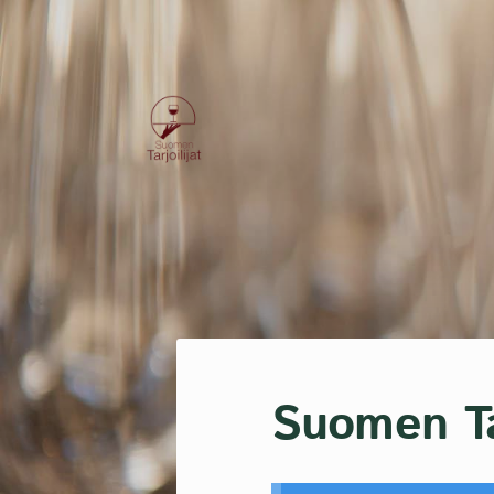
Siirry
sivun
sisältöön
Suomen Tarjoilijat-kilta ry
Suomen Tar