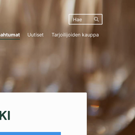
Haku
Hae
ahtumat
Uutiset
Tarjoilijoiden kauppa
KI