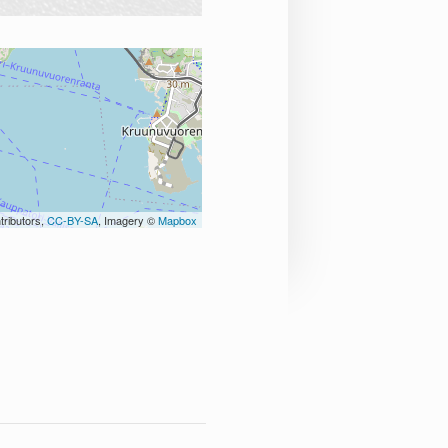
tributors,
CC-BY-SA
, Imagery ©
Mapbox