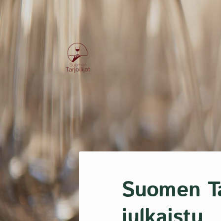
Siirry
sivun
sisältöön
Suomen Tarjoilijat-kilta ry
Suomen Tar
julkaistu