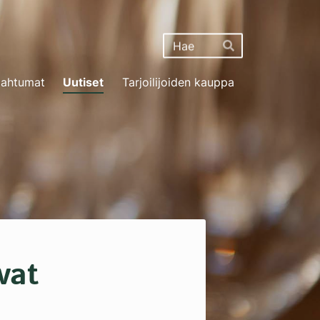
Haku
Hae
ahtumat
Uutiset
Tarjoilijoiden kauppa
vat