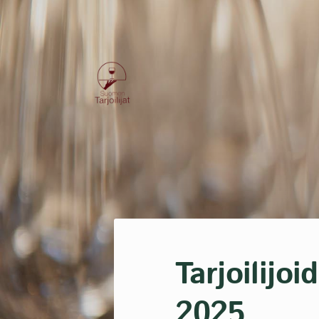
Siirry
sivun
sisältöön
Suomen Tarjoilijat-kilta ry
Tarjoilijo
2025