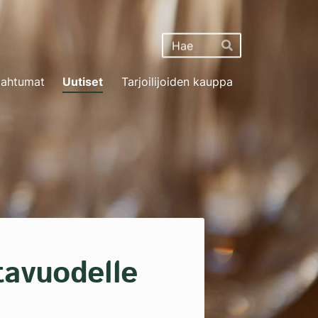
Haku
Hae
ahtumat
Uutiset
Tarjoilijoiden kauppa
ntavuodelle