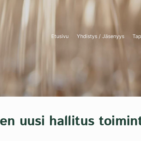
Etusivu
Yhdistys / Jäsenyys
Tap
iden uusi hallitus toimi