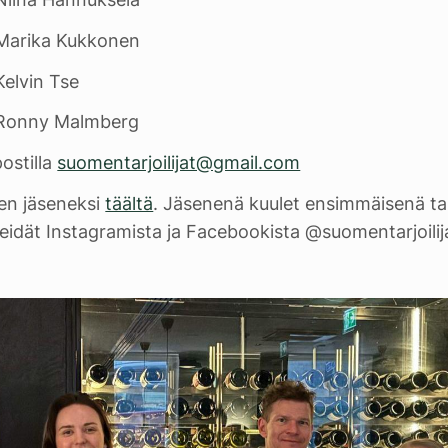
- Marika Kukkonen
Kelvin Tse
- Ronny Malmberg
ostilla
suomentarjoilijat@gmail.com
den jäseneksi
täältä
. Jäsenenä kuulet ensimmäisenä t
eidät Instagramista ja Facebookista @suomentarjoili