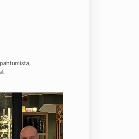
apahtumista,
jat