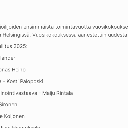
rjoilijoiden ensimmäistä toimintavuotta vuosikokoukse
Helsingissä. Vuosikokouksessa äänestettiin uudesta h
llitus 2025:
Alander
onas Heino
a - Kosti Paloposki
inointivastaava - Maiju Rintala
 Sironen
ne Koljonen
 Niina Hannuksela