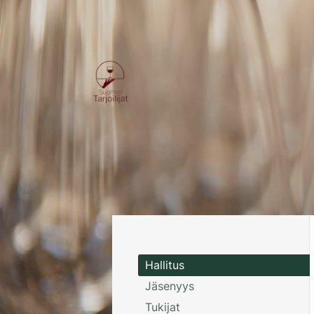
Siirry
sivun
sisältöön
Suomen Tarjoilijat-kilta ry
Hallitus
Jäsenyys
Tukijat