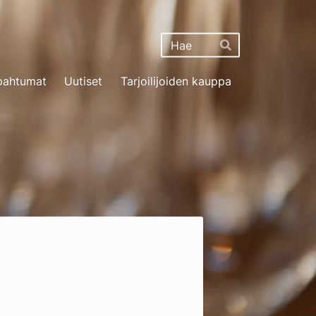
Haku
Hae
pahtumat
Uutiset
Tarjoilijoiden kauppa