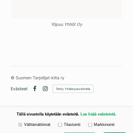
Yöpuu Yhtiöt Oy
©
Suomen Tarjoilijat-kilta ry
Evästeet
Tehty Yhdistysavaimella
Facebook
Instagram
Tällä sivustolla käytetään evästeitä.
Lue lisää evästeistä.
Valitse käytettävät evästeet
Välttämättömät
Tilastointi
Markkinointi