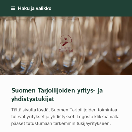
Siirry
Haku ja valikko
sivun
sisältöön
Suomen Tarjoilijat-kilta ry
Suomen Tarjoilijoiden yritys- ja
yhdistystukijat
Tältä sivulta löydät Suomen Tarjoilijoiden toimintaa
tulevat yritykset ja yhdistykset. Logosta klikkaamalla
pääset tutustumaan tarkemmin tukijayritykseen.