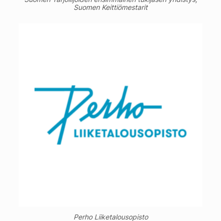
Suomen Keittiömestarit
Perho Liiketalousopisto